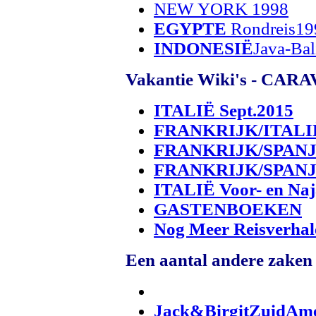
NEW YORK 1998
EGYPTE
Rondreis19
INDONESIË
Java-Ba
Vakantie Wiki's - CA
ITALIË Sept.2015
FRANKRIJK/ITALIË 
FRANKRIJK/SPANJE
FRANKRIJK/SPANJE
ITALIË Voor- en Naj
GASTENBOEKEN
Nog Meer Reisverhale
Een aantal andere zaken 
Jack&BirgitZuidAm