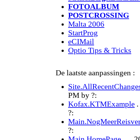
FOTOALBUM
POSTCROSSING
Malta 2006
StartProg
eCIMail
Optio Tips & Tricks
De laatste aanpassingen :
Site.AllRecentChange
PM
by ?:
Kofax.KTMExample
. 
?:
Main.NogMeerReisver
?:
Main.HomePage
. . .