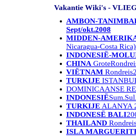
Vakantie Wiki's - VLI
AMBON-TANIMBAR
Sept/okt.2008
MIDDEN-AMERIK
Nicaragua-Costa Rica
INDONESIË-MOL
CHINA
GroteRondrei
VIËTNAM
Rondreis
TURKIJE
ISTANBUL
DOMINICAANSE REP
INDONESIË
Sum.Sul
TURKIJE
ALANYA 
INDONESË BALI
20
THAILAND
Rondrei
ISLA MARGUERIT